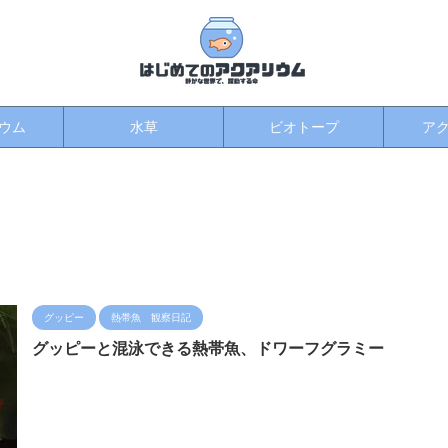
ウム
水草
ビオトープ
ア
グッピー
熱帯魚 観察日記
グッピーと混泳できる熱帯魚、ドワーフグラミー