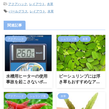
-
アクアハック
,
レイアウト
,
水草
-
パールグラス
,
レイアウト
,
水草
関連記事
アクアハック
シュリンプ系
水草
水槽用ヒーターの使用
ビーシュリンプには浮
事故を起こさないポイ
き草もおすすめなアイ
ント
テム3選
アクアハック
シュリンプ系
水草