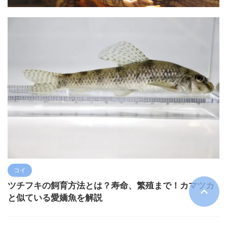
コイ
ツチフキの飼育方法とは？寿命、繁殖まで！カマツカ
と似ている愛嬌魚を解説