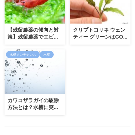
【残留農薬の傾向と対
クリプトコリネ ウェン
策】残留農薬でエビが
ティー グリーンはCO2
瀕死になる危険性
無添加でも育つ水草
水槽メンテナンス
水草
カワコザラガイの駆除
方法とは？水槽に突然
発生するカワコザラガ
イ