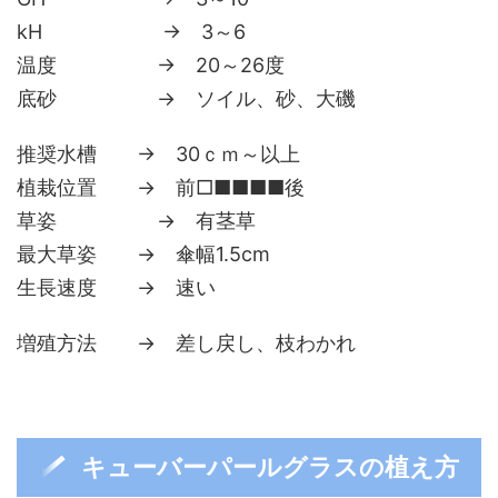
kH → 3～6
温度 → 20～26度
底砂 → ソイル、砂、大磯
推奨水槽 → 30ｃｍ～以上
植栽位置 → 前□■■■■後
草姿 → 有茎草
最大草姿 → 傘幅1.5cm
生長速度 → 速い
増殖方法 → 差し戻し、枝わかれ
キューバーパールグラスの植え方