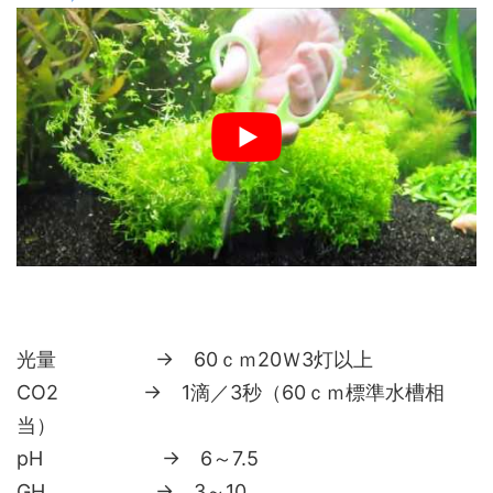
光量 → 60ｃｍ20Ｗ3灯以上
CO2 → 1滴／3秒（60ｃｍ標準水槽相
当）
pH → 6～7.5
GH → 3～10