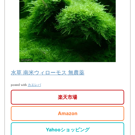
水草 南米ウィローモス 無農薬
カエレバ
posted with
楽天市場
Amazon
Yahooショッピング