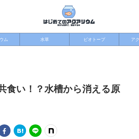
ウム
水草
ビオトープ
ア
は共食い！？水槽から消える原