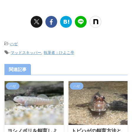
-
ハゼ
-
マッドスキッパー
,
執筆者：ひよこ亭
関連記事
ハゼ
ハゼ
ヨシノボリを飼育しよ
トビハゼの飼育方法と