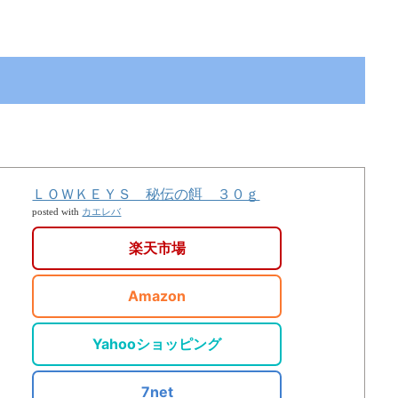
ＬＯＷＫＥＹＳ 秘伝の餌 ３０ｇ
カエレバ
posted with
楽天市場
Amazon
Yahooショッピング
7net