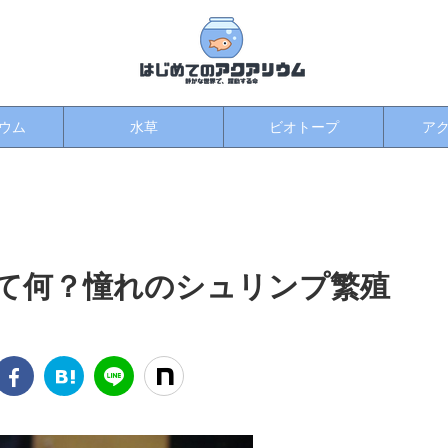
ウム
水草
ビオトープ
ア
て何？憧れのシュリンプ繁殖