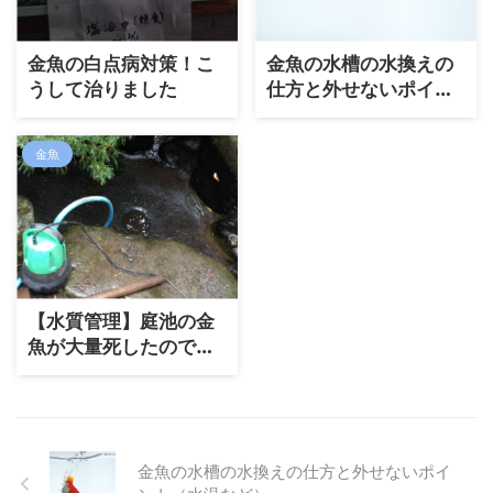
金魚の白点病対策！こ
金魚の水槽の水換えの
うして治りました
仕方と外せないポイン
ト（水温など）
金魚
【水質管理】庭池の金
魚が大量死したのでリ
セットしてみた
金魚の水槽の水換えの仕方と外せないポイ