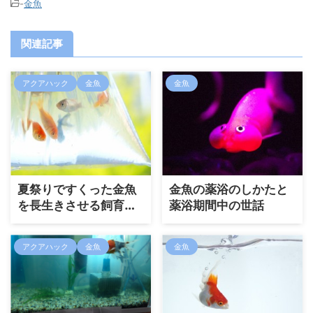
-
金魚
関連記事
アクアハック
金魚
金魚
夏祭りですくった金魚
金魚の薬浴のしかたと
を長生きさせる飼育方
薬浴期間中の世話
法
アクアハック
金魚
金魚