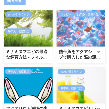
関連記事
まめの日常ライフ
グッピー
熱帯魚 観察日記
熱帯魚 観察日記
ミナミヌマエビの最適
熱帯魚をアクアショッ
な飼育方法 - フィルタ
プで購入した際の運び
ー（ろ過器）選び
方・グッピーなどダメ
ージを与えない運搬方
熱帯魚 観察日記
まめの日常ライフ
法のコツ
熱帯魚 観察日記
アクアリウム満喫の生
ミナミヌマエビとレッ