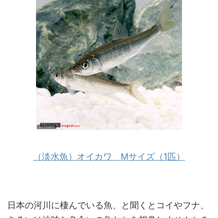
（淡水魚）オイカワ Mサイズ（1匹）
日本の河川に棲んでいる魚、と聞くとコイやフナ、