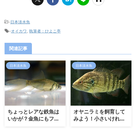
-
日本淡水魚
-
オイカワ
,
執筆者：ひよこ亭
関連記事
日本淡水魚
日本淡水魚
ちょっとレアな鉄魚は
オヤニラミを飼育して
いかが？金魚にもフナ
みよう！小さいけれど
にもない変化する魅
迫力抜群！
力！