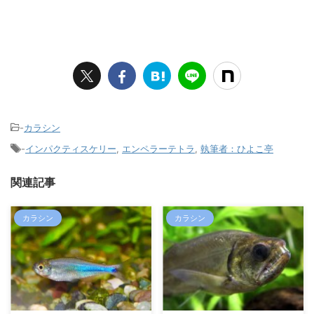
-
カラシン
-
インパクティスケリー
,
エンペラーテトラ
,
執筆者：ひよこ亭
関連記事
カラシン
カラシン