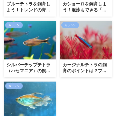
ブルーテトラを飼育し
カショーロを飼育しよ
よう！トレンドの青を
う！混泳もできる「牙
おさえつつ上品な雰囲
魚」
気を持つブルーテトラ
カラシン
カラシン
シルバーチップテトラ
カージナルテトラの飼
（ハセマニア）の飼育
育のポイントは？ブル
ポイントとは？集団で
ーと赤に輝く体が魅力
泳ぐ姿が美しいハセマ
な熱帯魚
カラシン
ニア