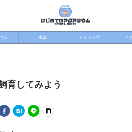
ウム
水草
ビオトープ
ア
飼育してみよう