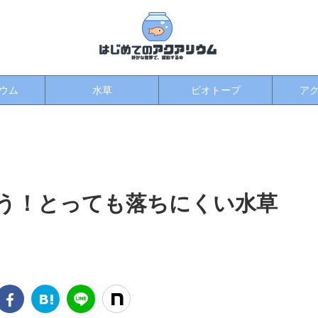
ウム
水草
ビオトープ
ア
う！とっても落ちにくい水草