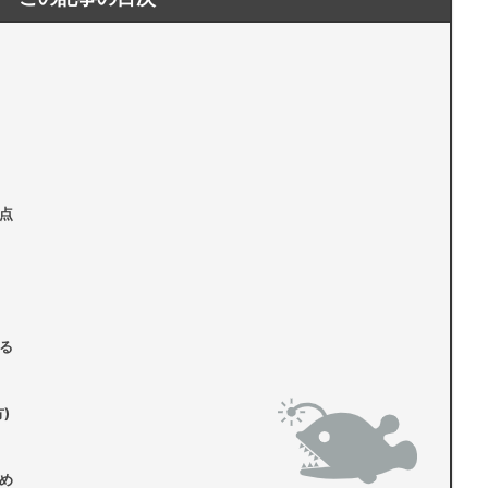
点
る
)
め