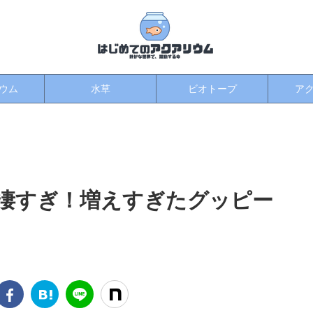
ウム
水草
ビオトープ
ア
゙凄すぎ！増えすぎたグッピー