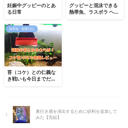
妊娠中グッピーのとあ
グッピーと混泳できる
る日常
熱帯魚、ラスボラ ヘテ
ロモルファ
熱帯魚 観察日記
苔（コケ）との仁義な
き戦いも今日までだ！
コケ取りＤＸを導入！
奥行き感を演出するために砂利を追加して
みた【完結】