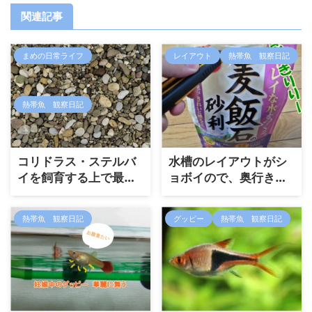
関連記事
まめの日常ライフ
レイアウト
熱帯魚 観察日記
熱帯魚 観察日記
コリドラス・ステルバ
水槽のレイアウトがシ
イを飼育する上で最適
ョボイので、奥行き感
なフィルター
を演出するために砂利
を入れてみたよ！
熱帯魚 観察日記
グッピー
熱帯魚 観察日記