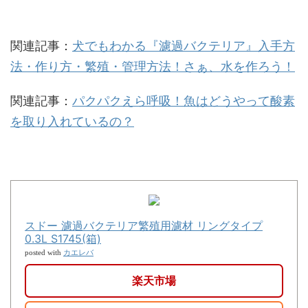
関連記事：
犬でもわかる『濾過バクテリア』入手方
法・作り方・繁殖・管理方法！さぁ、水を作ろう！
関連記事：
パクパクえら呼吸！魚はどうやって酸素
を取り入れているの？
スドー 濾過バクテリア繁殖用濾材 リングタイプ
0.3L S1745(箱)
カエレバ
posted with
楽天市場