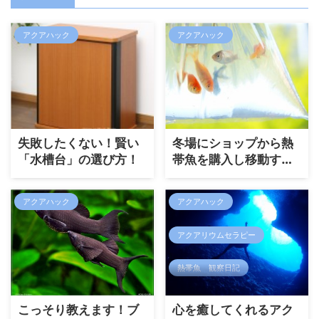
アクアハック
アクアハック
失敗したくない！賢い
冬場にショップから熱
「水槽台」の選び方！
帯魚を購入し移動する
際の注意点
アクアハック
アクアハック
アクアリウムセラピー
熱帯魚 観察日記
こっそり教えます！ブ
心を癒してくれるアク