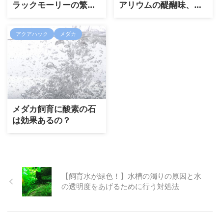
ラックモーリーの繁殖
アリウムの醍醐味、熱
や病気対策などの飼育
帯魚を飼育してリラッ
方法を徹底紹介！
クス効果を得よう
アクアハック
メダカ
メダカ飼育に酸素の石
は効果あるの？
【飼育水が緑色！】水槽の濁りの原因と水
の透明度をあげるために行う対処法