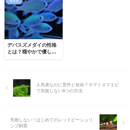
海水魚
だ！
デバスズメダイの性格
とは？穏やかで優しい
熱帯魚？
人気者なのに意外と短命？ヤマトヌマエビ
で失敗しない8つの方法
失敗しない！はじめてのレッドビーシュリ
ンプ飼育