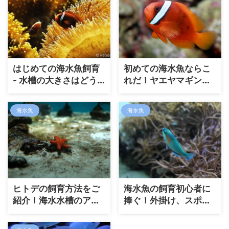
はじめての海水魚飼育
初めての海水魚ならこ
- 水槽の大きさはどう
れだ！ヤエヤマギン
すればいいの？
ポ、ハタタテハゼ、ヤ
ドカリ、ヨスジリュウ
海水魚
海水魚
キュウスズメダイ！
ヒトデの飼育方法をご
海水魚の飼育初心者に
紹介！海水水槽のアク
捧ぐ！外掛け、スポン
セントに！
ジ、水中、底面フィル
ターで迷ったらこれ