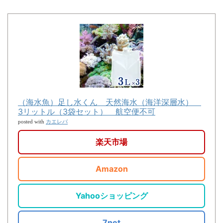
（海水魚）足し水くん 天然海水（海洋深層水）
3リットル（3袋セット） 航空便不可
カエレバ
posted with
楽天市場
Amazon
Yahooショッピング
7net