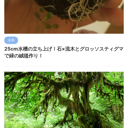
水草
25cm水槽の立ち上げ！石×流木とグロッソスティグマ
で緑の絨毯作り！