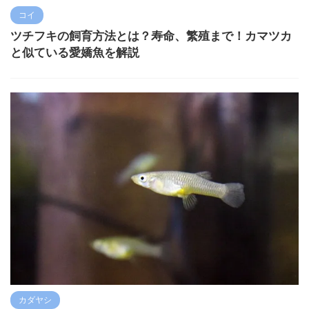
コイ
ツチフキの飼育方法とは？寿命、繁殖まで！カマツカ
と似ている愛嬌魚を解説
カダヤシ