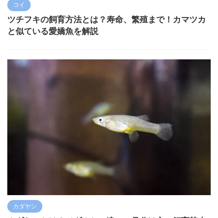
コイ
ツチフキの飼育方法とは？寿命、繁殖まで！カマツカ
と似ている愛嬌魚を解説
カダヤシ