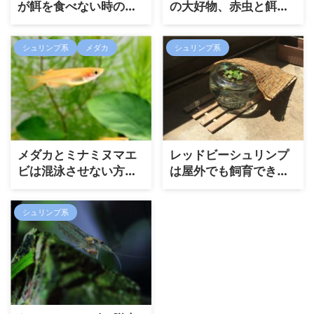
が餌を食べない時の対
の大好物、赤虫と餌や
策方法
りの頻度
シュリンプ系
メダカ
シュリンプ系
メダカとミナミヌマエ
レッドビーシュリンプ
ビは混泳させない方が
は屋外でも飼育でき
良い？混泳の相性につ
る？外飼いで気を付け
いて
るべきポイント
シュリンプ系